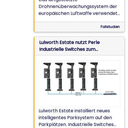
Drohnenüberwachungssystem der
europäischen Luftwaffe verwendet
industrielle Ethernet-Switches und
Medienkonverter von Perle für die
Fallstudien
zuverlässige Kommunikation und
Datenüberwachung.
Lulworth Estate nutzt Perle
Industrielle Switches zum
Vernetzen intelligenter Parkuhren
Lulworth Estate installiert neues
intelligentes Parksystem auf den
Parkplätzen. Industrielle Switches