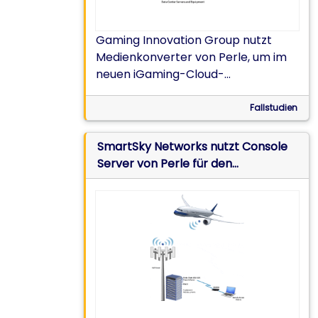
Gaming Innovation Group nutzt
Medienkonverter von Perle, um im
neuen iGaming-Cloud-
Datenzentrum auf Malta LWL mit 10-
GBe-Kupfer zu verbinden.
Fallstudien
SmartSky Networks nutzt Console
Server von Perle für den
dezentralen Zugriff und die
Verwaltung von
Bodenstationsausrüstungen in den
gesamten USA