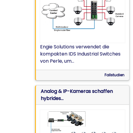
Ferne neu
Engie Solutions verwendet die
kompakten IDS Industrial Switches
von Perle, um
Überwachungskameras mit bis zu
100 Watt PoE zu versorgen, und
Fallstudien
bietet gleichzeitig eine Remote-
Neustartfunktionalität.
Analog & IP-Kameras schaffen
hybrides
Videoüberwachungssystem