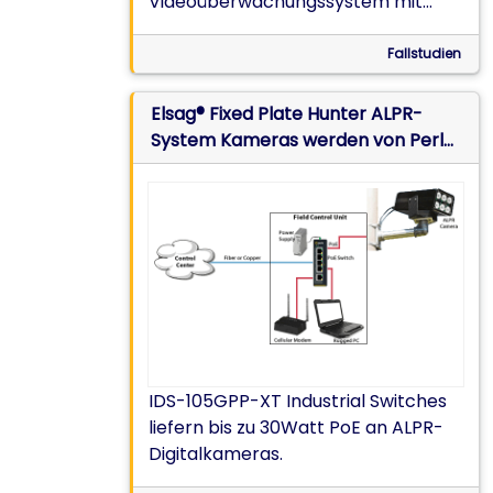
Videoüberwachungssystem mit
mehreren Energiequellen, das sich
den besonders niedrigen
Fallstudien
Energieverbrauch des IRG5000
zunutze macht
Elsag® Fixed Plate Hunter ALPR-
System Kameras werden von Perle
PoE Switches betrieben
IDS-105GPP-XT Industrial Switches
liefern bis zu 30Watt PoE an ALPR-
Digitalkameras.