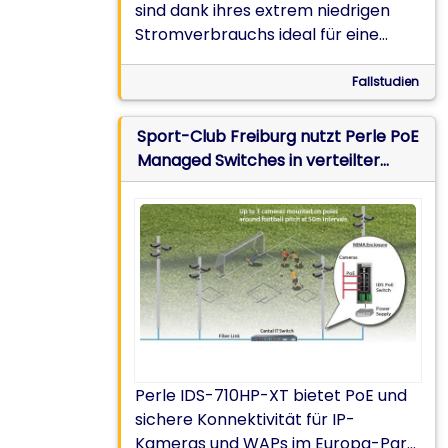
sind dank ihres extrem niedrigen
genau, was wir brauchen, und das zu
Stromverbrauchs ideal für eine
einem günstigeren Preis."
batteriebetriebene Plattform
geeignet, die Daten zur Schaffung
Fallstudien
von Virtual-Reality (VR)-
Umgebungen sammelt
Sport-Club Freiburg nutzt Perle PoE
Managed Switches in verteilter
Netzwerkarchitektur
Perle IDS-710HP-XT bietet PoE und
sichere Konnektivität für IP-
Kameras und WAPs im Europa-Park