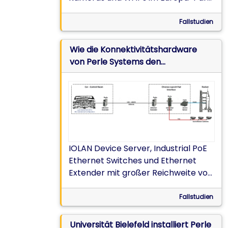
Stadion.
Fallstudien
Wie die Konnektivitätshardware
von Perle Systems den
preisgekrönten Beitrag von WARR
bei der European Rocketry
Challenge unterstützte.
IOLAN Device Server, Industrial PoE
Ethernet Switches und Ethernet
Extender mit großer Reichweite von
Perle sind entscheidend für den
Raketenstart und die
Fallstudien
Kommunikation vom Kontrollraum
mit flüssigkeitsbetriebenen
Universität Bielefeld installiert Perle