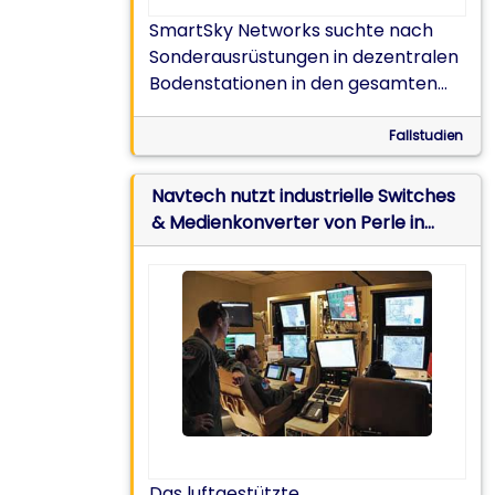
SmartSky Networks suchte nach
Sonderausrüstungen in dezentralen
Bodenstationen in den gesamten
USA zu verwalten und auf diese
zuzugreifen. Cisco empfahl Console
Fallstudien
Server von Perle.
Navtech nutzt industrielle Switches
& Medienkonverter von Perle in
luftgestützten
Militärüberwachungssystemen
Das luftgestützte