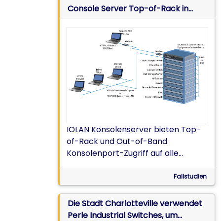
Raketen.
Console Server Top-of-Rack in
Rechenzentren
IOLAN Konsolenserver bieten Top-
of-Rack und Out-of-Band
Konsolenport-Zugriff auf alle
Switches, WLAN-Controller und
VPN-Server in der
Fallstudien
Netzwerkinfrastruktur der
Rechenzentren.
Die Stadt Charlotteville verwendet
Perle Industrial Switches, um