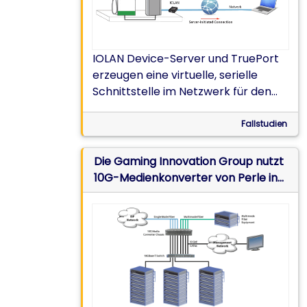
Winter von Alaska
IOLAN Device-Server und TruePort
erzeugen eine virtuelle, serielle
Schnittstelle im Netzwerk für den
Remote-Download von
Transaktionsprotokollen, um den
Fallstudien
Betrieb von
Kraftstoffversorgungssystemen bei
Die Gaming Innovation Group nutzt
Temperaturen bis -50 °C zu
10G-Medienkonverter von Perle in
gewährleisten.
Datenzentrum