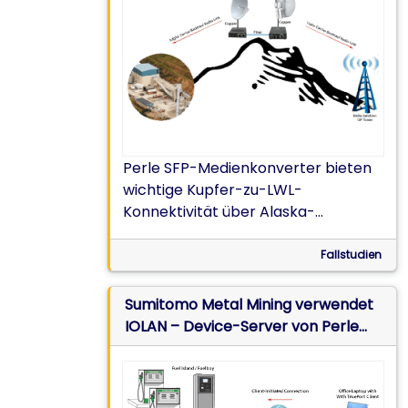
Erhöhung der Internet-Bandbreite
Perle SFP-Medienkonverter bieten
wichtige Kupfer-zu-LWL-
Konnektivität über Alaska-
Bergrücken bei Temperaturen von
-30°C und über 30 cm radialer
Fallstudien
Eisdicke.
Sumitomo Metal Mining verwendet
IOLAN – Device-Server von Perle
für den Betrieb von
Kraftstoffversorgungssystemen in
der Pogo-Goldmine im eisigen