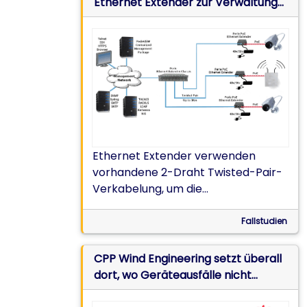
Ethernet Extender zur Verwaltung
und Stromversorgung von
Überwachungskameras & Wireless
Access Points
Ethernet Extender verwenden
vorhandene 2-Draht Twisted-Pair-
Verkabelung, um die
Ethernetverbindung von einem
zentralen Standort zu
Fallstudien
Überwachungskameras, WAPs und
VoIP-Telefonen am Flughafen um
CPP Wind Engineering setzt überall
100m bis 2km zu erweitern.
dort, wo Geräteausfälle nicht
riskiert werden dürfen, auf Perle