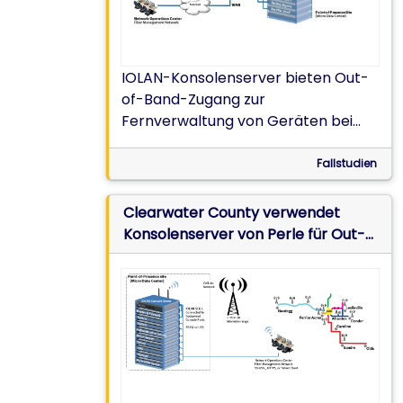
IOLAN-Konsolenserver bieten Out-
of-Band-Zugang zur
Fernverwaltung von Geräten bei
Unterbrechungen und Upgrades in
mehreren Mikro-Rechenzentren.
Fallstudien
Clearwater County verwendet
Konsolenserver von Perle für Out-
of-Band-Management von Mikro-
Rechenzentren