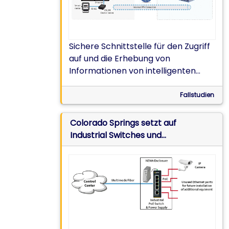
Sichere Schnittstelle für den Zugriff
auf und die Erhebung von
Informationen von intelligenten
Zählern, die Daten über einen
RS485-Datenkommunikationsport
Fallstudien
übertragen.
Colorado Springs setzt auf
Industrial Switches und
Stromversorgungen von Perle für
neues Überwachungssystem