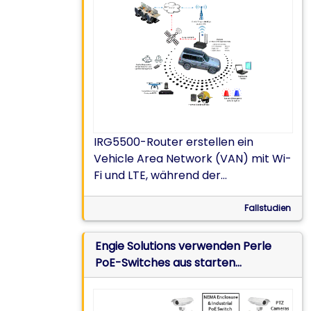
IRG5500-Router erstellen ein
Vehicle Area Network (VAN) mit Wi-
Fi und LTE, während der
Hochwasserschutz- und
Wiederherstellungsmaßnahmen in
Fallstudien
Katastrophengebieten
Versorgungsmaterialien geliefert
Engie Solutions verwenden Perle
werden
PoE-Switches aus starten
angeschlossene
Überwachungskameras aus der