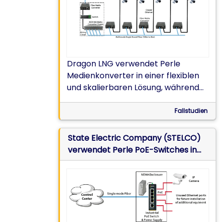
Dragon LNG verwendet Perle
Medienkonverter in einer flexiblen
und skalierbaren Lösung, während
der Migration von Analog- zu
digitalen IP-Kameras
Fallstudien
State Electric Company (STELCO)
verwendet Perle PoE-Switches in
Remote-Umspannwerken für die
Installation von
Überwachungskameras