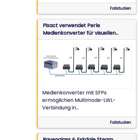
Singlemode-LWL
Fallstudien
Pixact verwendet Perle
Medienkonverter für visuellen
Überwachungsprozess in Echtzeit
Medienkonverter mit SFPs
ermöglichen Multimode-LWL-
Verbindung in
überwachungsbedürftiger
Steinwollproduktionsanlage
Fallstudien
Ravenglass & Eskdale Steam