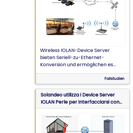
Wireless IOLAN-Device Server
bieten Seriell-zu-Ethernet-
Konversion und ermöglichen es
90POE, mit RS422 seriellen
Kommunikationsports über WLAN
Fallstudien
auf Daten von
Navigationsausrüstung zuzugreifen
Solandeo utilizza i Device Server
und sie zu streamen.
IOLAN Perle per interfacciarsi con
gli smart meter remoti