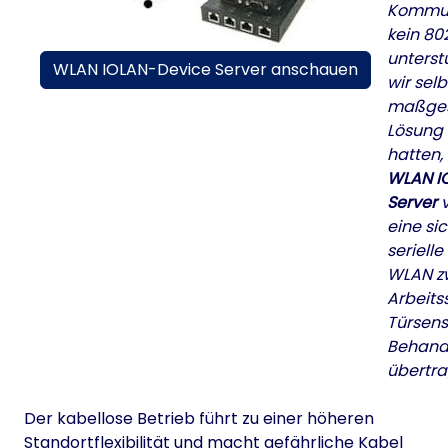
Kommuni
kein 802
unterst
WLAN IOLAN-Device Server anschauen
wir selb
maßges
Lösung
hatten,
WLAN I
Server
v
eine si
seriell
WLAN z
Arbeits
Türsen
Behand
übertra
Der kabellose Betrieb führt zu einer höheren
Standortflexibilität und macht gefährliche Kabel