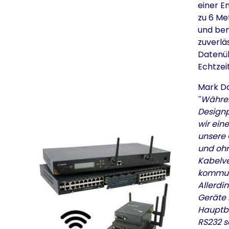
einer E
zu 6 Me
und ben
zuverlä
Datenü
Echtzeit
Mark Da
Währe
Design
wir ein
unsere 
und oh
Kabelv
kommun
Allerdi
Geräte 
Hauptb
RS232 se