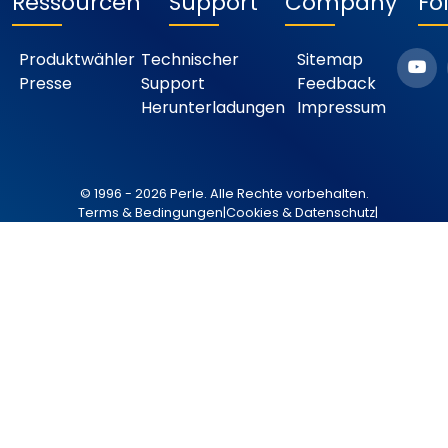
Ressourcen
Support
Company
Fo
Produktwähler
Technischer
Sitemap
Presse
Support
Feedback
Herunterladungen
Impressum
© 1996 - 2026 Perle. Alle Rechte vorbehalten.
Terms & Bedingungen
|
Cookies & Datenschutz
|