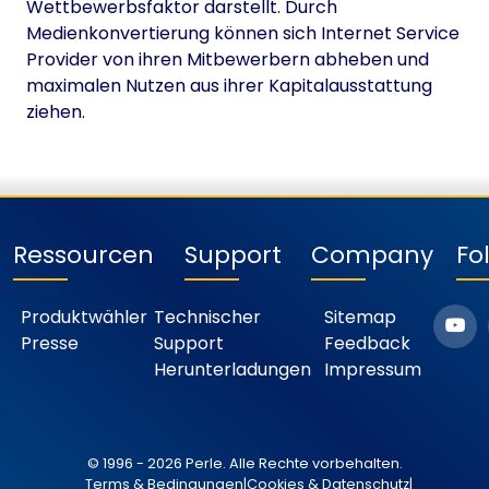
Wettbewerbsfaktor darstellt. Durch
Medienkonvertierung können sich Internet Service
Provider von ihren Mitbewerbern abheben und
maximalen Nutzen aus ihrer Kapitalausstattung
ziehen.
Ressourcen
Support
Company
Fo
Produktwähler
Technischer
Sitemap
Presse
Support
Feedback
Herunterladungen
Impressum
© 1996 - 2026 Perle. Alle Rechte vorbehalten.
Terms & Bedingungen
|
Cookies & Datenschutz
|