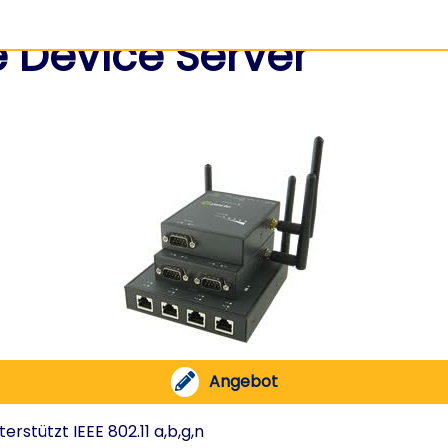
e Device Server
Angebot
stützt IEEE 802.11 a,b,g,n