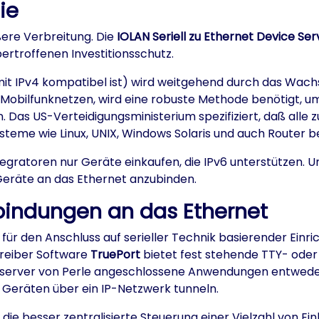
ie
ßere Verbreitung. Die
IOLAN Seriell zu Ethernet Device Ser
rtroffenen Investitionsschutz.
t IPv4 kompatibel ist) wird weitgehend durch das Wach
n Mobilfunknetzen, wird eine robuste Methode benötigt, 
 Das US-Verteidigungsministerium spezifiziert, daß alle
teme wie Linux, UNIX, Windows Solaris und auch Router be
egratoren nur Geräte einkaufen, die IPv6 unterstützen. 
 Geräte an das Ethernet anzubinden.
nbindungen an das Ethernet
dar für den Anschluss auf serieller Technik basierender E
treiber Software
TruePort
bietet fest stehende TTY- oder
eserver von Perle angeschlossene Anwendungen entweder 
n Geräten über ein IP-Netzwerk tunneln.
e besser zentralisierte Steuerung einer Vielzahl von Ei