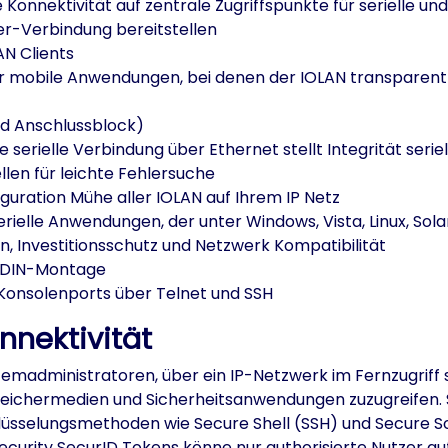
e Konnektivität auf zentrale Zugriffspunkte für serielle u
eer-Verbindung bereitstellen
AN Clients
für mobile Anwendungen, bei denen der IOLAN transparen
d Anschlussblock)
erielle Verbindung über Ethernet stellt Integrität seriel
llen für leichte Fehlersuche
figuration Mühe aller IOLAN auf Ihrem IP Netz
ielle Anwendungen, der unter Windows, Vista, Linux, Sola
n, Investitionsschutz und Netzwerk Kompatibilität
r DIN-Montage
-Konsolenports über Telnet und SSH
onnektivität
emadministratoren, über ein IP-Netzwerk im Fernzugriff 
peichermedien und Sicherheitsanwendungen zuzugreifen. 
üsselungsmethoden wie Secure Shell (SSH) und Secure S
curity SecurID Tokens könne nur authorisierte Nutzer auf