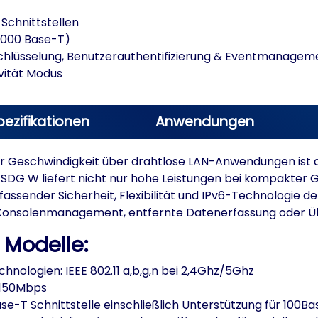
Schnittstellen
1000 Base-T)
schlüsselung, Benutzerauthentifizierung & Eventmanagem
vität Modus
pezifikationen
Anwendungen
oher Geschwindigkeit über drahtlose LAN-Anwendungen is
 SDG W liefert nicht nur hohe Leistungen bei kompakter G
ender Sicherheit, Flexibilität und IPv6-Technologie der
-/Konsolenmanagement, entfernte Datenerfassung oder 
 Modelle:
nologien: IEEE 802.11 a,b,g,n bei 2,4Ghz/5Ghz
 150Mbps
e-T Schnittstelle einschließlich Unterstützung für 100B