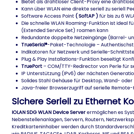
Bietet als drahtloser Client-Proxy eine drahtlos
Kann über WLAN eine direkte seriell zu seriell P
Software Access Point
( SoftAP )
für bis zu 6 WL
Die schnelle WLAN Roaming-Funktion ist ideal 
(Extended Service Set) roamen kann
Redundante doppelte Netzeingänge (Barrel- un
TrueSerial®
-Paket-Technologie – Authentischste s
Indikatoren für Netzwerk und Serielle-Schnittste
Plug & Play Installations-Funktion beseitigt Kon
TruePort
– COM/TTY-Redirector von Perle für ser
IP Unterstützung (IPv6) der nächsten Generatio
Solides Stahl Gehäuse für Desktop, Wand- ode
Java-freier Browserzugriff auf serielle Remote
Sichere Seriell zu Ethernet K
IOLAN SDG WLAN Device Server
ermöglichen es Syst
Nebenstellenanlagen, Servern, Routern, Netzwerks
Kreditkarteninhaber werden durch Standardverschl
wie RADIUS, TACACS+, LDAP, Kerberos, NIS und RSA Se