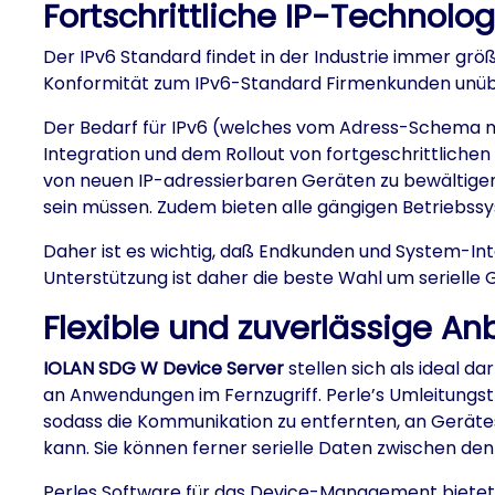
Fortschrittliche IP-Technolog
Der IPv6 Standard findet in der Industrie immer grö
Konformität zum IPv6-Standard Firmenkunden unübe
Der Bedarf für IPv6 (welches vom Adress-Schema mi
Integration und dem Rollout von fortgeschrittliche
von neuen IP-adressierbaren Geräten zu bewältigen.
sein müssen. Zudem bieten alle gängigen Betriebssys
Daher ist es wichtig, daß Endkunden und System-Int
Unterstützung ist daher die beste Wahl um serielle
Flexible und zuverlässige A
IOLAN SDG W Device Server
stellen sich als ideal 
an Anwendungen im Fernzugriff. Perle’s Umleitungs
sodass die Kommunikation zu entfernten, an Gerät
kann. Sie können ferner serielle Daten zwischen de
Perles Software für das Device-Management bietet di