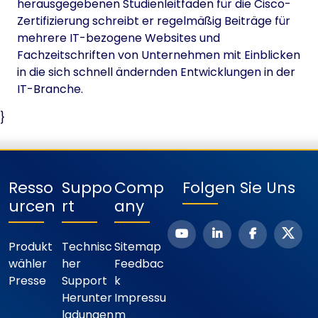
herausgegebenen Studienleitfäden für die Cisco-
Zertifizierung schreibt er regelmäßig Beiträge für
mehrere IT-bezogene Websites und
Fachzeitschriften von Unternehmen mit Einblicken
in die sich schnell ändernden Entwicklungen in der
IT-Branche.
}
Resso
Suppo
Comp
Folgen Sie Uns
Urcen
Rt
Any
Produkt
Technisc
Sitemap
Wähler
Her
Feedbac
Presse
Support
K
Herunter
Impressu
Ladungen
M