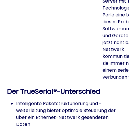
Server
mit 
Technologie
Perle eine 
dieses Prob
Softwarea
und Geräte
jetzt nahtlo
Netzwerk
kommunizier
sie immer 
einem serie
verbunden 
Der TrueSerial®-Unterschied
Intelligente Paketstrukturierung und -
weiterleitung bietet optimale Steuerung der
über ein Ethernet-Netzwerk gesendeten
Daten