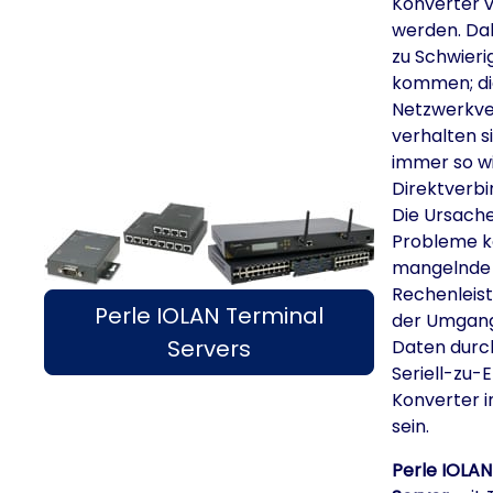
Konverter 
werden. Da
zu Schwieri
kommen; di
Netzwerkve
verhalten s
immer so wi
Direktverb
Die Ursache
Probleme 
mangelnde
Rechenleis
Perle IOLAN Terminal
der Umgang
Servers
Daten durc
Seriell-zu-
Konverter 
sein.
Perle IOLAN