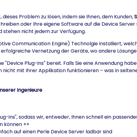
 dieses Problem zu lösen, indem sie Ihnen, dem Kunden,
S
chreiben oder Ihre eigene Software auf die Device Server 
d stehen nicht jedem zur Verfügung.
ive Communication Engine) Technolgie installiert, welch
die erfolgreiche Vernetzung der Geräte, wo andere Lösung
he "Device Plug-ins" bereit. Falls Sie eine Anwendung hab
-in nicht mit Ihrer Applikation funktionieren – was in sel
nserer Ingenieure
lug-ins", sodass wir, entweder, Ihnen schnell ein passen
ln können ++
nfach auf einen Perle Device Server ladbar sind