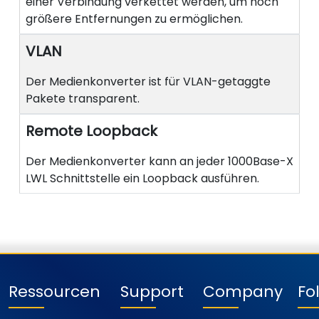
einer Verbindung verkettet werden, um noch
größere Entfernungen zu ermöglichen.
VLAN
Der Medienkonverter ist für VLAN-getaggte
Pakete transparent.
Remote Loopback
Der Medienkonverter kann an jeder 1000Base-X
LWL Schnittstelle ein Loopback ausführen.
Ressourcen
Support
Company
Fo