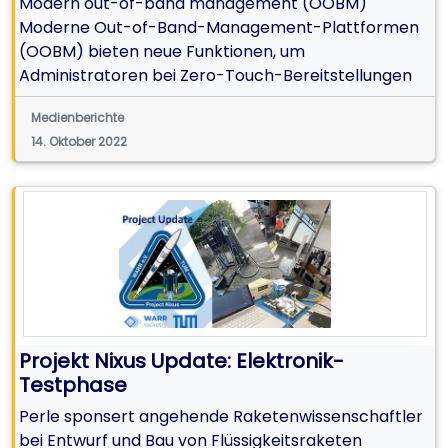
Modern out-of-band management (OOBM)
Moderne Out-of-Band-Management-Plattformen
(OOBM) bieten neue Funktionen, um
Administratoren bei Zero-Touch-Bereitstellungen
und robuster, ausfallsicherer Remote-
Medienberichte
Rechenzentrums-Konnektivität zu unterstützen.
14. Oktober 2022
Projekt Nixus Update: Elektronik-
Testphase
Perle sponsert angehende Raketenwissenschaftler
bei Entwurf und Bau von Flüssigkeitsraketen