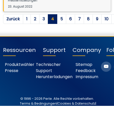
Pressemitteilungen
23. August 2022
Zurück
1
2
3
4
5
6
7
8
9
10
Ressourcen
Support
Company
Fo
Produktwähler
Technischer
Sitemap
Presse
Support
Feedback
Herunterladungen
Impressum
© 1996 - 2026 Perle. Alle Rechte vorbehalten.
Terms & Bedingungen
|
Cookies & Datenschutz
|