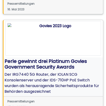
Pressemitteilungen
Hochgeschwindigkeits-Internetanschlüsse zur
16. Mai 2023
Verfügung zu stellen.
Perle gewinnt drei Platinum Govies
Government Security Awards
Der IRG7440 5G Router, der IOLAN SCG
Konsolenserver und der IDS-710HP PoE Switch
wurden als herausragende Sicherheitsprodukte für
Behörden ausgezeichnet
Pressemitteilungen