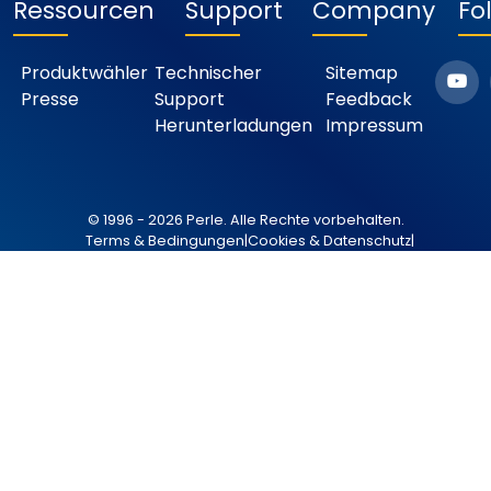
Ressourcen
Support
Company
Fo
Produktwähler
Technischer
Sitemap
Presse
Support
Feedback
Herunterladungen
Impressum
© 1996 - 2026 Perle. Alle Rechte vorbehalten.
Terms & Bedingungen
|
Cookies & Datenschutz
|