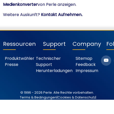
Medienkonverter
von Perle anzeigen.
Weitere Auskunft?
Kontakt Aufnehmen.
.
Ressourcen
Support
Company
Fo
Produktwähler
Technischer
Sitemap
Presse
Support
Feedback
Herunterladungen
Impressum
© 1996 - 2026 Perle. Alle Rechte vorbehalten.
Terms & Bedingungen
|
Cookies & Datenschutz
|