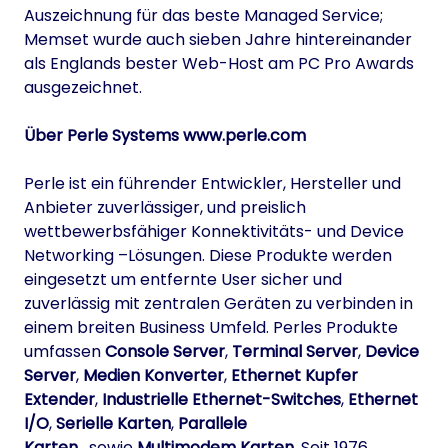
Auszeichnung für das beste Managed Service;
Memset wurde auch sieben Jahre hintereinander
als Englands bester Web-Host am PC Pro Awards
ausgezeichnet.
Über Perle Systems
www.perle.com
Perle ist ein führender Entwickler, Hersteller und
Anbieter zuverlässiger, und preislich
wettbewerbsfähiger Konnektivitäts- und Device
Networking –Lösungen. Diese Produkte werden
eingesetzt um entfernte User sicher und
zuverlässig mit zentralen Geräten zu verbinden in
einem breiten Business Umfeld. Perles Produkte
umfassen
Console Server
,
Terminal Server
,
Device
Server
,
Medien Konverter
,
Ethernet Kupfer
Extender
,
Industrielle Ethernet-Switches
,
Ethernet
I/O
,
Serielle Karten
,
Parallele
Karten
, sowie
Multimodem Karten
. Seit 1976,