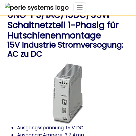
UNO-PS/1AC/15DC/55W
Schaltnetzteil 1-Phasig für
Hutschienenmontage
15V Industrie Stromversogung:
AC zu DC
Ausgangsspannung: 15 V DC
Ausgangs-Ampere: 3.7 Amp