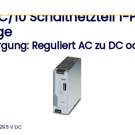
10 Schaltnetzteil 1-P
ge
rgung: Reguliert AC zu DC o
29.5 V DC