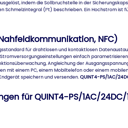
usgelöst, indem die Sollbruchstelle in der Sicherungskap
n Schmelzintegral (I²t) beschrieben. Ein Hochstrom ist fü
(Nahfeldkommunikation, NFC)
gsstandard für drahtlosen und kontaktlosen Datenausta
tromversorgungseinstellungen einfach parametrisieren, 
 Funktionsüberwachung, Angleichung der Ausgangsspannu
ngen mit einem PC, einem Mobiltelefon oder einem mobil
n Endgerät speichern und versenden.
QUINT4-PS/1AC/24DC
en für QUINT4-PS/1AC/24DC/1