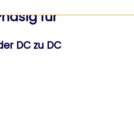
hasig für
der DC zu DC