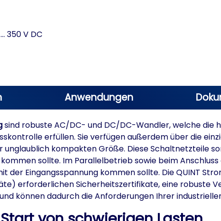
.. 350 V DC
n
Anwendungen
Doku
g
sind robuste AC/DC- und DC/DC-Wandler, welche die hoh
skontrolle erfüllen. Sie verfügen außerdem über die einz
 unglaublich kompakten Größe. Diese Schaltnetzteile so
mmen sollte. Im Parallelbetrieb sowie beim Anschluss 
 mit der Eingangsspannung kommen sollte. Die QUINT Str
te) erforderlichen Sicherheitszertifikate, eine robuste
und können dadurch die Anforderungen Ihrer industrielle
Start von schwierigen Lasten