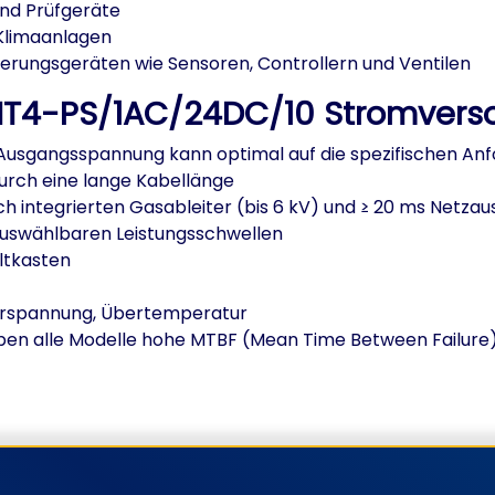
und Prüfgeräte
 Klimaanlagen
erungsgeräten wie Sensoren, Controllern und Ventilen
INT4-PS/1AC/24DC/10 Stromvers
 Ausgangsspannung kann optimal auf die spezifischen 
urch eine lange Kabellänge
h integrierten Gasableiter (bis 6 kV) und ≥ 20 ms Netza
 auswählbaren Leistungsschwellen
ltkasten
berspannung, Übertemperatur
ben alle Modelle hohe MTBF (Mean Time Between Failur