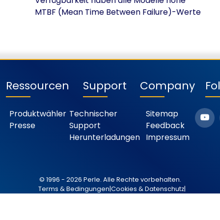
Verfügbarkeit haben alle Modelle hohe
MTBF (Mean Time Between Failure)-Werte
Ressourcen
Support
Company
Fo
Produktwähler
Technischer
Sitemap
Presse
Support
Feedback
Herunterladungen
Impressum
© 1996 - 2026 Perle. Alle Rechte vorbehalten.
Terms & Bedingungen
|
Cookies & Datenschutz
|