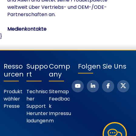
weltweit über Vertriebs- und OEM-/ODE-
Partnerschaften an.
Medienkontakte
}
Resso
Suppo
Comp
Folgen Sie Uns
Urcen
Rt
Any
Produkt
Technisc
Sitemap
Wähler
Her
Feedbac
Presse
Support
K
Herunter
Impressu
Ladungen
M