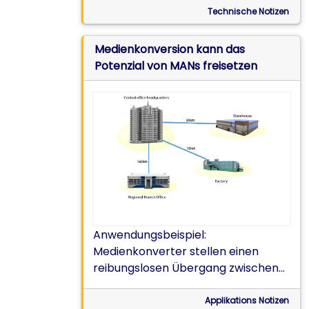
zwischen Medienkonvertern
Technische Notizen
festzulegen
Medienkonversion kann das
Potenzial von MANs freisetzen
Anwendungsbeispiel:
Medienkonverter stellen einen
reibungslosen Übergang zwischen
der lokalen Ethernet-Einrichtung &
dem Dark Fiber im MAN-Einsatz
Applikations Notizen