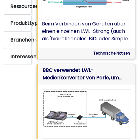
Ressourcentyp
Produkttyp
Beim Verbinden von Geräten über
einen einzelnen LWL-Strang (auch
als 'bidirektionales' BiDi oder Simplex
Branchen
bezeichnet) werden zwei Geräte,
die auch als 'Up / Down' -Modelle
Technische Notizen
Interessen
bezeichnet werden, für die LWL-
Wandlung benötigt
BBC verwendet LWL-
Medienkonverter von Perle, um
MADI-Multimode-Audiodaten über
Single Mode LWL zu übertragen