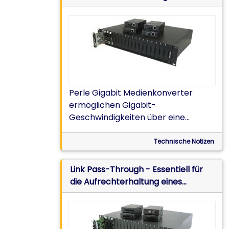
Multimode-LWL-Verbindungen
Perle Gigabit Medienkonverter
ermöglichen Gigabit-
Geschwindigkeiten über eine
vorhandene 2 km lange Multimode-
LWL-Infrastruktur. Technischer
Technische Notizen
Hinweis
Link Pass-Through - Essentiell für
die Aufrechterhaltung eines
transparenten LWL-zu-LWL -Links