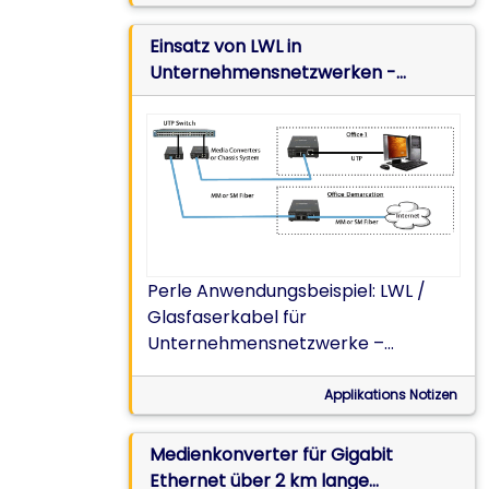
sicher.
Einsatz von LWL in
Unternehmensnetzwerken -
Medienkonverter setzen Leistung
frei und reduzieren Kosten während
Upgrades
Perle Anwendungsbeispiel: LWL /
Glasfaserkabel für
Unternehmensnetzwerke –
Medienkonverter setzen Leistung
frei und reduzieren Kosten während
Applikations Notizen
Upgrades.
Medienkonverter für Gigabit
Ethernet über 2 km lange