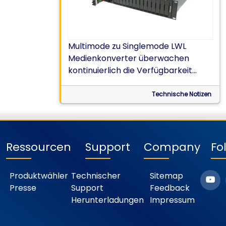
Multimode zu Singlemode LWL
Medienkonverter überwachen
kontinuierlich die Verfügbarkeit
beider LWL /
Glasfaserverbindungen.
Technische Notizen
Technischer Hinweis von Perle.
Ressourcen
Support
Company
Fo
Produktwähler
Technischer
Sitemap
Presse
Support
Feedback
Herunterladungen
Impressum