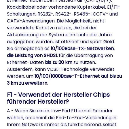
Ethernet-Kabel über Twisted Pair (CAT5/6/7),
Koaxialkabel oder vorhandene Kupferkabel, E1/T1-
Schaltungen, RS232-, RS422-, RS485-, CCTV- und
CATV-Anwendungen. Die Möglichkeit, nicht
verwendete Kabel zu nutzen, die bei der
Aktualisierung der Systeme im Laufe der Jahre
aufgegeben wurden, ist effizient und spart Geld.
Sie ermöglichen es
10/100Base-TX-Netzwerken
,
die Leistung von SHDSL
für die Übertragung von
Ethernet-Daten
bis zu 20 km
zu nutzen.
Ausserdem, kann VDSL-Technologie verwendet
werden, um
10/100/1000Base-T-Ethernet auf bis zu
3 km zu erweitern
.
F1 - Verwendet der Hersteller Chips
führender Hersteller?
A - Wenn Sie einen Low-End Ethernet Extender
wählen, erscheint die End-to-End-Verbindung in
Ihrem Netzwerk immer als funktionierend, selbst