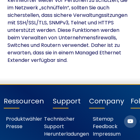
Kennwörter weiter vor Personen zu schützen, die
im Netzwerk „schnüffeln“, sollten Sie auch
sicherstellen, dass sichere Verwaltungssitzungen
mit SSH/SSL/TLS, SNMPv3, Telnet und HTTPS
unterstützt werden. Diese Funktionen werden
beim Verwalten von Unternehmensfirewalls,
Switches und Routern verwendet. Daher ist zu
erwarten, dass sie in einem Managed Ethernet
Extender verfügbar sind.
Ressourcen
Support
Company
Fo
Produktwähler
Technischer
Sitemap
Presse
Support
Feedback
Herunterladungen
Impressum