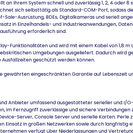
llt an Ihrem System schnell und zuverlässig 1, 2, 4 oder 
ichnet sich selbsttätig als Standard-COM-Port, sodass d
f-Sale-Ausrüstung, BDEs, Digitalkameras und seriell ang
Einsatz in Einzelhandels- und Industrieanwendungen, Da
sführung erforderlich sind.
Play-Funktionalitäten und wird mit einem Kabel von 1,8 
riebskritischen Umgebungen ausgeliefert. Dadurch wird g
e Ausfallzeiten geschützt werden können.
rle gewährten eingeschränkten Garantie auf Lebenszeit u
er und Anbieter umfassend ausgestatteter serieller und I
n, im Fernzugriff zuverlässige und sichere Verbindungen
vice-Server, Console Server und serielle Karten. Perle 
en Einsatz in großen Netzwerken sowie durch langfristig 
ternehmen verfügt über Niederlassungen und Vertretunge