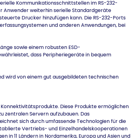
8 serielle Kommunikationsschnittstellen im RS-232-
er Anwender weiterhin serielle Standardgeräte
esteuerte Drucker hinzufügen kann. Die RS-232-Ports
tenerfassungsystemen und anderen Anwendungen, bei
m Länge sowie einem robusten ESD-
ewährleistet, dass Peripheriegeräte in bequem
nd wird von einem gut ausgebildeten technischen
/O-Konnektivitätsprodukte. Diese Produkte ermöglichen
 zu zentralen Servern aufzubauen. Das
zeichnet sich durch umfassende Technologien für die
etablierte Vertriebs- und Einzelhandelskooperationen
n in 11 Ländern in Nordamerika, Europa und Asien und