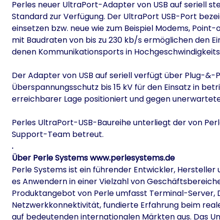
Perles neuer UltraPort-Adapter von USB auf seriell ste
Standard zur Verfügung. Der UltraPort USB-Port beze
einsetzen bzw. neue wie zum Beispiel Modems, Point-o
mit Baudraten von bis zu 230 kb/s ermöglichen den 
denen Kommunikationsports in Hochgeschwindigkeitsau
Der Adapter von USB auf seriell verfügt über Plug-&-
Überspannungsschutz bis 15 kV für den Einsatz in bet
erreichbarer Lage positioniert und gegen unerwartet
Perles UltraPort-USB-Baureihe unterliegt der von Pe
Support-Team betreut.
.
Über Perle Systems
www.perlesystems.de
Perle Systems ist ein führender Entwickler, Herstell
es Anwendern in einer Vielzahl von Geschäftsbereiche
Produktangebot von Perle umfasst Terminal-Server, De
Netzwerkkonnektivität, fundierte Erfahrung beim real
auf bedeutenden internationalen Märkten aus. Das Un