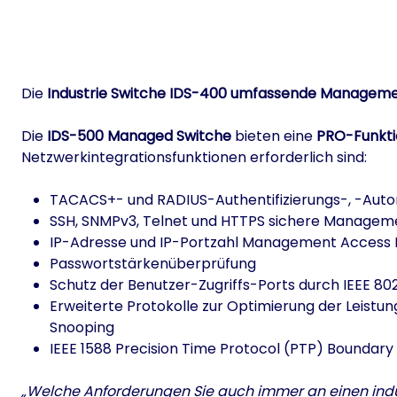
Die
Industrie Switche IDS-400
umfassende Managemen
Die
IDS-500 Managed Switche
bieten eine
PRO-Funkt
Netzwerkintegrationsfunktionen erforderlich sind:
TACACS+- und RADIUS-Authentifizierungs-, -Autor
SSH, SNMPv3, Telnet und HTTPS sichere Managem
IP-Adresse und IP-Portzahl Management Access L
Passwortstärkenüberprüfung
Schutz der Benutzer-Zugriffs-Ports durch IEEE 802
Erweiterte Protokolle zur Optimierung der Leistu
Snooping
IEEE 1588 Precision Time Protocol (PTP) Bounda
„Welche Anforderungen Sie auch immer an einen industr