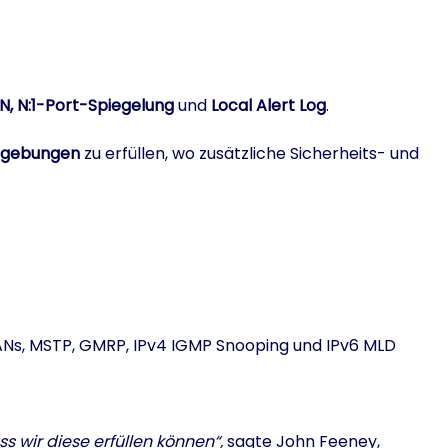
, N:1-Port-Spiegelung
und
Local Alert Log
.
mgebungen
zu erfüllen, wo zusätzliche Sicherheits- und
VLANs, MSTP, GMRP, IPv4 IGMP Snooping und IPv6 MLD
s wir diese erfüllen können“,
sagte John Feeney,