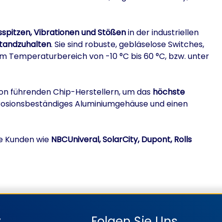
pitzen, Vibrationen und Stößen
in der industriellen
standzuhalten
. Sie sind robuste, gebläselose Switches,
t im Temperaturbereich von -10 °C bis 60 °C, bzw. unter
von führenden Chip-Herstellern, um das
höchste
orrosionsbeständiges Aluminiumgehäuse und einen
te Kunden wie
NBCUniveral, SolarCity, Dupont, Rolls
y
Folgen Sie Uns