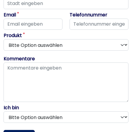
Dieses Feld ist erforderlich
*
Email
Telefonnummer
Dieses Feld ist erforderlich
Dieses Feld ist erforderlich
*
Produkt
Kommentare
Ich bin