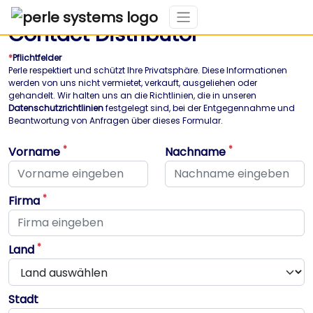
Contact Distributor
*
Pflichtfelder
Perle respektiert und schützt Ihre Privatsphäre. Diese Informationen
werden von uns nicht vermietet, verkauft, ausgeliehen oder
gehandelt. Wir halten uns an die Richtlinien, die in unseren
Datenschutzrichtlinien
festgelegt sind, bei der Entgegennahme und
Beantwortung von Anfragen über dieses Formular.
*
*
Vorname
Nachname
Dieses Feld ist erforderlich
Dieses Feld ist erforderlich
*
Firma
Dieses Feld ist erforderlich
*
Land
Stadt