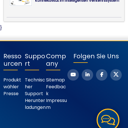
Konnektivität im intelligenten Verkehrssystem
}
Resso
Suppo
Comp
Folgen Sie Uns
Urcen
Rt
Any
Produkt
Technisc
Sitemap
Wähler
Her
Feedbac
Presse
Support
K
Herunter
Impressu
Ladungen
M