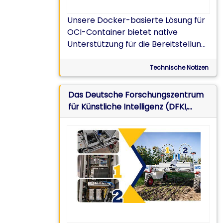
Unsere Docker-basierte Lösung für
OCI-Container bietet native
Unterstützung für die Bereitstellung
leichtgewichtiger Anwendungen, die
auf Ihre speziellen Anwendungsfälle
Technische Notizen
zugeschnitten sind. Es ist keine
Lizenz erforderlich.
Das Deutsche Forschungszentrum
für Künstliche Intelligenz (DFKI,
Deutsches Forschungszentrum für
Künstliche Intelligenz) Verwenden
Sie Perle Irg -Router für die
Datenübertragung, um Virtual-
Reality (VR)-Umgebungen zu
schaffen