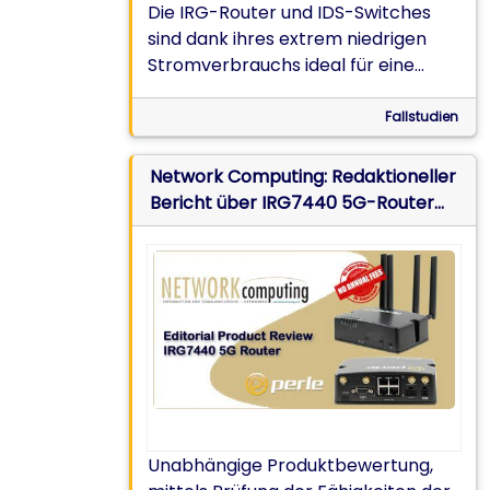
Die IRG-Router und IDS-Switches
sind dank ihres extrem niedrigen
Stromverbrauchs ideal für eine
batteriebetriebene Plattform
geeignet, die Daten zur Schaffung
Fallstudien
von Virtual-Reality (VR)-
Umgebungen sammelt
Network Computing: Redaktioneller
Bericht über IRG7440 5G-Router
Unabhängige Produktbewertung,
mittels Prüfung der Fähigkeiten der
5G-Edge-Routers der Enterprise-
Klasse.
Unabhängige Produktbewertung,