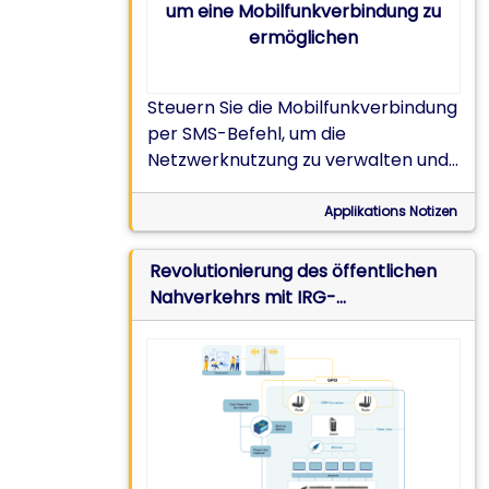
Steuern Sie die Mobilfunkverbindung
per SMS-Befehl, um die
Netzwerknutzung zu verwalten und
Datenkosten zu senken, wenn
sicherer Out-of-Band-Zugriff auf
Applikations Notizen
die Netzwerkinfrastruktur
erforderlich ist.
Revolutionierung des öffentlichen
Nahverkehrs mit IRG-
Mobilfunkroutern