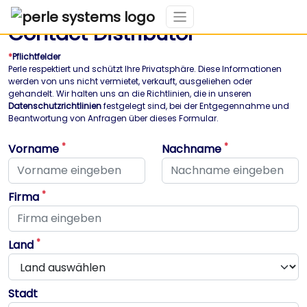
Contact Distributor
*
Pflichtfelder
Perle respektiert und schützt Ihre Privatsphäre. Diese Informationen
werden von uns nicht vermietet, verkauft, ausgeliehen oder
gehandelt. Wir halten uns an die Richtlinien, die in unseren
Datenschutzrichtlinien
festgelegt sind, bei der Entgegennahme und
Beantwortung von Anfragen über dieses Formular.
*
*
Vorname
Nachname
Dieses Feld ist erforderlich
Dieses Feld ist erforderlich
*
Firma
Dieses Feld ist erforderlich
*
Land
Stadt