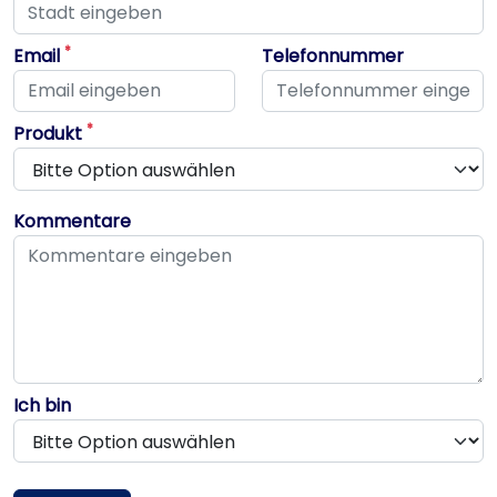
Dieses Feld ist erforderlich
*
Email
Telefonnummer
Dieses Feld ist erforderlich
Dieses Feld ist erforderlich
*
Produkt
Kommentare
Ich bin