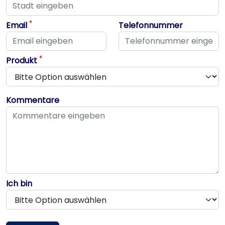
Dieses Feld ist erforderlich
*
Email
Telefonnummer
Dieses Feld ist erforderlich
Dieses Feld ist erforderlich
*
Produkt
Kommentare
Ich bin