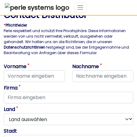
Contact Distributor
*
Pflichtfelder
Perle respektiert und schützt Ihre Privatsphäre. Diese Informationen
werden von uns nicht vermietet, verkauft, ausgeliehen oder
gehandelt. Wir halten uns an die Richtlinien, die in unseren
Datenschutzrichtlinien
festgelegt sind, bei der Entgegennahme und
Beantwortung von Anfragen über dieses Formular.
*
*
Vorname
Nachname
Dieses Feld ist erforderlich
Dieses Feld ist erforderlich
*
Firma
Dieses Feld ist erforderlich
*
Land
Stadt